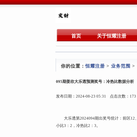
首页
关于恒耀注册
你的位置：
恒耀注册
>
业务范围
>
095期姜欣大乐透预测奖号：冷热比数据分析
发布日期：2024-08-23 05:31 点击次数：173
大乐透第2024094期出奖号统计：前区12、1
小比3：2，冷热比2：3。