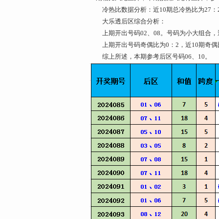
冷热比数据分析：近10期总冷热比为27：2
大乐透后区综合分析：
上期开出号码02、08。号码为小大组合，近
上期开出号码奇偶比为0：2，近10期奇偶比
综上所述，本期参考后区号码06、10。