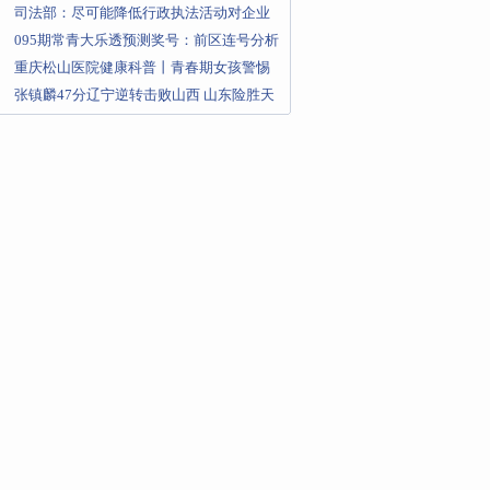
司法部：尽可能降低行政执法活动对企业
正常生产经营的负面影响
095期常青大乐透预测奖号：前区连号分析
重庆松山医院健康科普丨青春期女孩警惕
腹痛
张镇麟47分辽宁逆转击败山西 山东险胜天
津