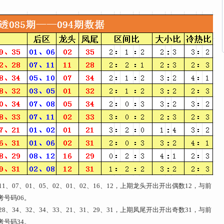
07、01、05、02、01、02、16、12，上期龙头开出开出偶数12，与前
号码06。
34、32、34、33、21、31、29、31，上期凤尾开出开出奇数31，与前
号码34。