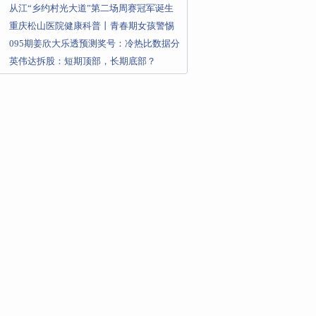
正常生产经营的负面影响
从江“乡约村光大道”第二场周赛冠军诞生
重庆松山医院健康科普丨青春期女孩警惕
腹痛
095期姜欣大乐透预测奖号：冷热比数据分
析
英伟达拆股：短期顶部，长期底部？