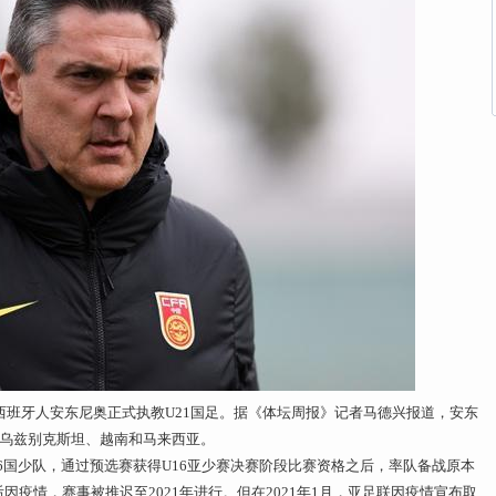
，西班牙人安东尼奥正式执教U21国足。据《体坛周报》记者马德兴报道，安东
是乌兹别克斯坦、越南和马来西亚。
段U16国少队，通过预选赛获得U16亚少赛决赛阶段比赛资格之后，率队备战原本
后因疫情，赛事被推迟至2021年进行。但在2021年1月，亚足联因疫情宣布取