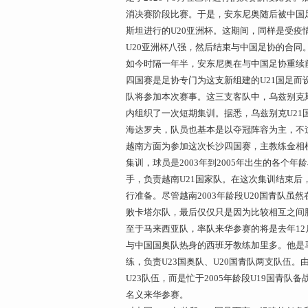
消决赛阶段比赛。于是，安东尼奥随后被中国足
斯坦进行的U20亚洲杯。这期间，同样是受疫情
U20亚洲杯八强，然后结束与中国足协的合同
如今时隔一年半，安东尼奥在与中国足协重续
四国赛是足协专门为这支新组建的U21国足
队将参加本次赛事。这三支客队中，乌兹别克斯
内组织了一次短期集训。据悉，乌兹别克U21
海达罗夫，队员也基本是以夺冠阵容为主，不
越南方面为参加这次长沙四国赛，主教练金相植
集训，球员是2003年到2005年出生的各
手，负责越南U21国家队。在这次集训结束后，
行准备。尽管越南2003年龄段U20国青队虽然
败卡塔尔队，最后仅仅只是因为比较相互之间
至于马来西亚队，率队来华参赛的将是去年12月
与中国国奥队热身的西班牙教练加里多。他是
练，负责U23国奥队、U20国青队两支队伍
U23队伍，而是忙于2005年龄段U19国青队
名义来华参赛。