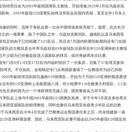
协转而任命为2003年龄段国青队主教练，开始准备2023年3月在乌兹别克
影响，2003年龄段U20国青队始终没有机会在国内亮相，直至去年3月杀入
。
前缘的同时，也终于有机会第一次在中国球迷面前亮相了。据悉，此次长沙
而设立的一项赛事，除了中国队之外，乌兹别克斯坦队、越南队以及马来西亚
坦足协由于已经组建了U21队伍，而且在7月国内联赛间歇期间还专门在国
国家队的主教练是去年率乌兹别克03年龄段队伍获得去年U20亚洲杯的主教练
过不少因为已经被提拔进入国家队的球员，或许将缺席本次比赛。
专门在8月13日至17日在河内临时组织了一次集训，召集了37名球员参加
个年龄段球员。不仅如此，金相植还专门从韩国新邀请了一位教练作为自己的助
2005年龄段球员则前往越南U19国青队，开始为下月的U20亚洲杯预选赛进
在去年的U20亚洲杯上未能晋级八强，但小组赛中1-0击败澳大利亚队、2-1击
胜负关系时因为少一个净胜球而无缘八强，因而整体实力并不弱。
率队赴上海与中国2001年龄段U23国奥队热身，并于今年3月底在多哈再次
马来西亚国家队的助理教练，同时也兼任马来西亚各级青少年队伍的总教
。由于马来西亚在今年4月完成了巴黎奥运会预选赛任务之后，尚未组建新一届
备战U20亚洲杯预选赛。因此，马来西亚队此番可能会以2005年龄段U20国足的