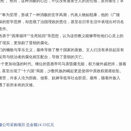
人然”。然而，这种消极的心态，不仅没有激发士人的责任感，反而催生了享
治”奉为至理，形成了一种消极的玄学风潮，代表人物如嵇康，他的《广陵
深的哲学思辨，却忽视了治国理政的责任，甚至在日常生活中表现出对功名
造作。
衷于“因果循环”“生死轮回”等思想，认为这些教义能够带给他们心灵上的
了现实，更加剧了晋朝的腐化。
们的懒散与享乐主义，最终导致了整个国家的衰败。文人们没有承担起应有
反而与统治者的腐化相互配合，导致了晋朝的灭亡。
了一个更加动荡的时代。继位的晋惠帝司马衷昏庸无能，权力被外戚把持，接着
，甚至出现了“十六国”局面，少数民族的崛起更是使得中原政权摇摇欲坠。
困苦，许多人沦为部曲、佃客、奴婢等低等社会阶层。最终，随着外族入
遇了前所未有的灾难。
司采购项目 总金额24.33亿元