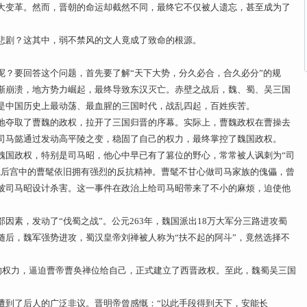
大变革。然而，晋朝的命运却截然不同，最终它不仅被人遗忘，甚至成为了
悲剧？这其中，弱不禁风的文人竟成了致命的根源。
呢？要回答这个问题，首先要了解“天下大势，分久必合，合久必分”的规
渐崩溃，地方势力崛起，最终导致东汉灭亡。赤壁之战后，魏、蜀、吴三国
是中国历史上最动荡、最血腥的三国时代，战乱四起，百姓疾苦。
地夺取了曹魏的政权，拉开了三国归晋的序幕。实际上，曹魏政权在曹操去
司马懿通过发动高平陵之变，稳固了自己的权力，最终掌控了魏国政权。
魏国政权，特别是司马昭，他心中早已有了篡位的野心，常常被人讽刺为“司
魏后宫中的曹髦依旧拥有强烈的反抗精神。曹髦不甘心做司马家族的傀儡，曾
被司马昭设计杀害。这一事件在政治上给司马昭带来了不小的麻烦，迫使他
因素，发动了“伐蜀之战”。公元263年，魏国派出18万大军分三路进攻蜀
随后，魏军强势进攻，蜀汉皇帝刘禅被人称为“扶不起的阿斗”，竟然选择不
亲的权力，逼迫曹帝曹奂禅位给自己，正式建立了西晋政权。至此，魏蜀吴三国
遭到了后人的广泛非议。晋明帝曾感慨：“以此手段得到天下，安能长