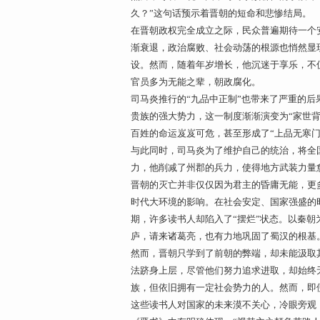
久？”这句话预示着晋朝的短命和悲惨结局。
在晋朝政权完全成立之际，民众普遍期待一个
渐衰退，政治腐败、社会动荡的根源也悄然显
设。然而，随着年岁增长，他沉迷于享乐，不
官员多为无能之辈，朝政腐化。
司马炎推行的“九品中正制”也带来了严重的后
贵族的强大势力，这一制度渐渐演变为“家世
百姓的命运岌岌可危，甚至形成了“上品无寒门
与此同时，司马炎为了维护自己的统治，将全
力，他削减了州郡的兵力，使得地方武装力量
晋朝的灭亡并非仅仅因为君主的昏庸无能，更
时代大环境的影响。在社会安定、国家强盛的
期，许多读书人却陷入了“摆烂”状态。以秦
庐，请来诸葛亮，也有力地巩固了蜀汉的根基
然而，晋朝只学到了前朝的弊端，却未能汲取
法跻身上层，尽管他们努力追求进取，却始终
族，但依旧拥有一定社会势力的人。然而，即
这些读书人对国家的未来漠不关心，冷眼旁观