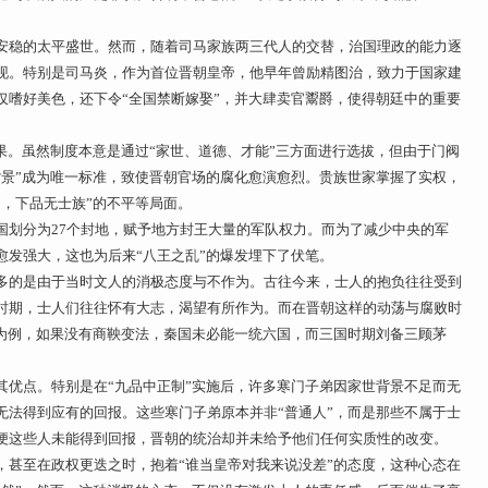
安稳的太平盛世。然而，随着司马家族两三代人的交替，治国理政的能力逐
现。特别是司马炎，作为首位晋朝皇帝，他早年曾励精图治，致力于国家建
仅嗜好美色，还下令“全国禁断嫁娶”，并大肆卖官鬻爵，使得朝廷中的重要
果。虽然制度本意是通过“家世、道德、才能”三方面进行选拔，但由于门阀
背景”成为唯一标准，致使晋朝官场的腐化愈演愈烈。贵族世家掌握了实权，
，下品无士族”的不平等局面。
国划分为27个封地，赋予地方封王大量的军队权力。而为了减少中央的军
愈发强大，这也为后来“八王之乱”的爆发埋下了伏笔。
多的是由于当时文人的消极态度与不作为。古往今来，士人的抱负往往受到
时期，士人们往往怀有大志，渴望有所作为。而在晋朝这样的动荡与腐败时
朝为例，如果没有商鞅变法，秦国未必能一统六国，而三国时期刘备三顾茅
。
其优点。特别是在“九品中正制”实施后，许多寒门子弟因家世背景不足而无
无法得到应有的回报。这些寒门子弟原本并非“普通人”，而是那些不属于士
便这些人未能得到回报，晋朝的统治却并未给予他们任何实质性的改变。
，甚至在政权更迭之时，抱着“谁当皇帝对我来说没差”的态度，这种心态在