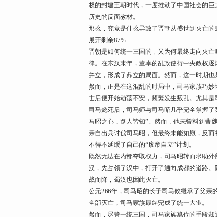
权的封建王朝时代，一度推动了中国社会的巨
历史的反面教材。
那么，究竟是什么导致了晋朝从盛世到灭亡的
展开剩余87%
晋朝是如何统一三国的，又为何最终走向灭亡
律。在东汉末年，董卓的乱政使得中央政权逐
并立，形成了鼎立的局面。然而，这一时期也
然而，正是在这混乱的时局中，司马家族巧妙
世后便开始动荡不安，频繁发生叛乱。尤其是
司马懿死后，司马师与司马昭几乎完全掌握了
马昭之心，路人皆知”。然而，他未曾料到曹
亲自出兵讨伐司马昭，但最终未能如愿，反而
不得不延缓了自己的“废帝自立”计划。
既然无法在内部夺取权力，司马昭转而求助外部
汉，先占领了汉中，打开了通向成都的道路。
战而降，蜀汉也因此灭亡。
公元266年，司马昭的长子司马攸继承了父
全部灭亡，司马家族最终完成了统一大业。
然而，尽管一统三国，司马家族篡位的手段却