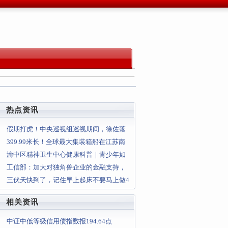
热点资讯
假期打虎！中央巡视组巡视期间，徐佐落
马
399.99米长！全球最大集装箱船在江苏南
通完成出坞：载重吨22
渝中区精神卫生中心健康科普｜青少年如
何缓解假期综合征？
工信部：加大对独角兽企业的金融支持，
支持独角兽企业上市、并购、重
三伏天快到了，记住早上起床不要马上做4
件事，容易“漏掉”阳气
相关资讯
中证中低等级信用债指数报194.64点