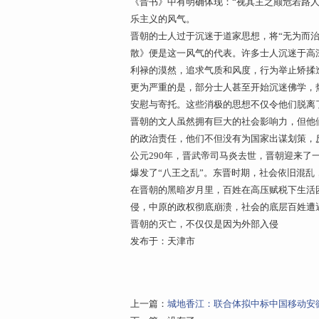
《晋书》中有明确体现：“视其主之颠危若路
乐主义的风气。
晋朝的士人过于沉迷于道家思想，将“无为而
散》便是这一风气的代表。许多士人沉迷于高
利禄的漠然，追求气质和风度，行为举止矫揉
更为严重的是，部分士人甚至开始沉迷佛学，热
安慰与寄托。这些消极的思想不仅令他们脱离
晋朝的文人虽然拥有巨大的社会影响力，但他
的政治责任，他们不但没有为国家出谋划策，
公元290年，晋武帝司马炎去世，晋朝迎来
爆发了“八王之乱”。东晋时期，社会依旧混乱
在晋朝的黑暗岁月里，百姓在高压赋税下生活
侵，中原的政权彻底崩溃，社会的底层百姓遭
晋朝的灭亡，不仅仅是因为外部入侵
发布于：天津市
上一篇：
城地香江：联合体拟中标中国移动安徽公