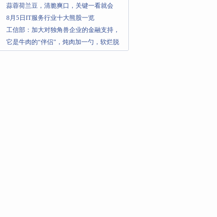
蒜蓉荷兰豆，清脆爽口，关键一看就会
8月5日IT服务行业十大熊股一览
工信部：加大对独角兽企业的金融支持，
支持独角兽企业上市、并购、重
它是牛肉的“伴侣”，炖肉加一勺，软烂脱
骨还入味，没牙也咬得动