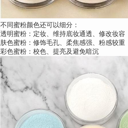
不同蜜粉颜色还可以细分：
透明蜜粉：定妆、维持底妆通透、修改妆容
肤色蜜粉：修饰毛孔、柔焦感强、粉感较重
彩色蜜粉：校色、提亮及避免暗沉