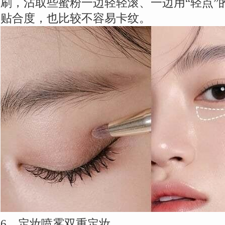
刷，沾取些蜜粉一边轻轻滚、一边用“轻点”
贴合度，也比较不容易卡纹。
6、定妆喷雾双重定妆