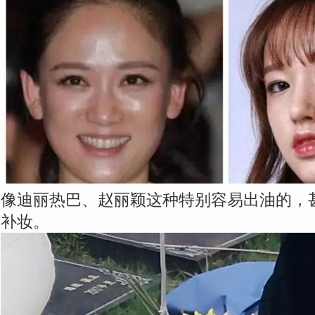
像迪丽热巴、赵丽颖这种特别容易出油的，
补妆。