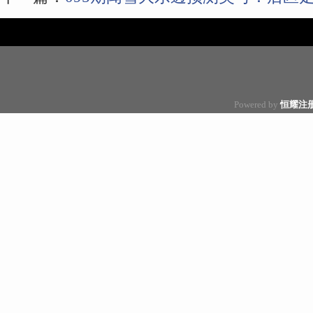
Powered by
恒耀注