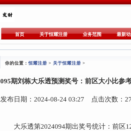
首页
关于恒耀注册
业务范围
最新动
你的位置：
恒耀注册
>
关于恒耀注册
>
095期刘栋大乐透预测奖号：前区大小比参
发布日期：2024-08-24 03:27 点击次数：27
大乐透第2024094期出奖号统计：前区12、