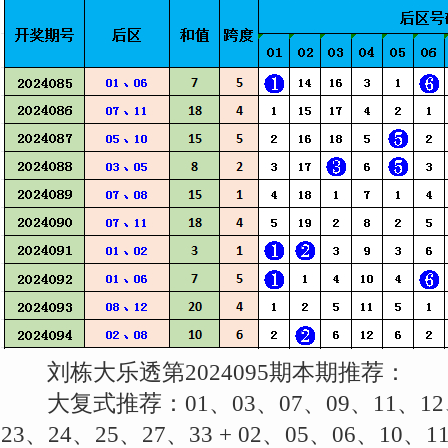
刘栋大乐透第2024095期本期推荐：
大复式推荐：01、03、07、09、11、12、
23、24、25、27、33 + 02、05、06、10、1