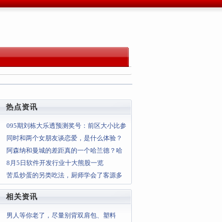
热点资讯
095期刘栋大乐透预测奖号：前区大小比参
考
同时和两个女朋友谈恋爱，是什么体验？
阿森纳和曼城的差距真的一个哈兰德？哈
兰德在那里就夺冠
8月5日软件开发行业十大熊股一览
苦瓜炒蛋的另类吃法，厨师学会了客源多
了两倍
相关资讯
男人等你老了，尽量别背双肩包、塑料