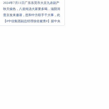
袋！换成这3种包包，更高级
2024年7月11日广东东莞市大京九农副产
品中心批发市场价格行情
秋天燥热，八道炖汤大家要多喝，滋阴润
肺，养颜健脾，补虚过秋天
普京发来邀请，想和中方联手干大事，此
事一旦成功，中俄未来将能免遭
【#中信集团副总经理徐佐被查#】据中央
纪委国家监委网站9日消息，