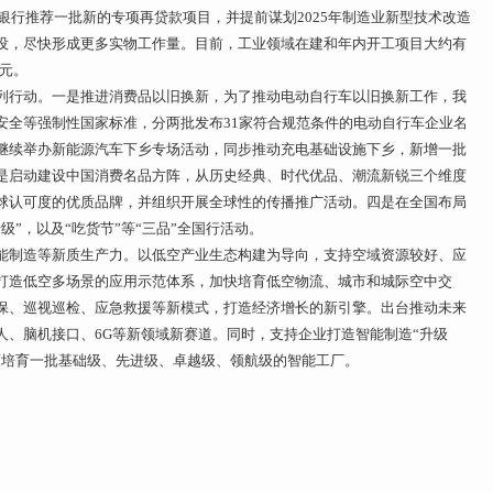
向银行推荐一批新的专项再贷款项目，并提前谋划2025年制造业新型技术改造
设，尽快形成更多实物工作量。目前，工业领域在建和年内开工项目大约有
亿元。
列行动。一是推进消费品以旧换新，为了推动电动自行车以旧换新工作，我
安全等强制性国家标准，分两批发布31家符合规范条件的电动自行车企业名
继续举办新能源汽车下乡专场活动，同步推动充电基础设施下乡，新增一批
是启动建设中国消费名品方阵，从历史经典、时代优品、潮流新锐三个维度
球认可度的优质品牌，并组织开展全球性的传播推广活动。四是在全国布局
”，以及“吃货节”等“三品”全国行活动。
能制造等新质生产力。以低空产业生态构建为导向，支持空域资源较好、应
打造低空多场景的应用示范体系，加快培育低空物流、城市和城际空中交
保、巡视巡检、应急救援等新模式，打造经济增长的新引擎。出台推动未来
人、脑机接口、6G等新领域新赛道。同时，支持企业打造智能制造“升级
度培育一批基础级、先进级、卓越级、领航级的智能工厂。