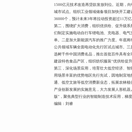
1500亿元技术改造再贷款发放到位。近期，
城市试点。组织工业领域储备项目加快开工建
36000个，预计未来3年将拉动投资超过11万
第二，围绕扩大消费，组织优供给、促升级系
们制定实施电动自行车锂电池、充电器、电气
单。二是加大新能源汽车的推广力度。年底将
公共领域车辆全面电动化先行区试点城市。三
选树千件中国消费名品，推出首批百件具有全
建设特色食品产区，组织纺织服装“优供给促升级
第三，深化场景应用，培育壮大低空经济、智
用场景丰富的优势地区先行先试，因地制宜地
通、低空文旅等低空消费新业态，拓展农林植
产业创新发展的实施意见，大力发展人形机器
版”，聚焦典型行业的智能制造技术应用，梯
编辑：刘睿